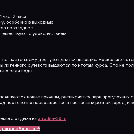
 час, 2 часа
ну, особенно в выходные
гда прохладнее
утешествуют с удовольствием
нг по-настоящему доступен для начинающих. Несколько яхтен
яхтенного рулевого выдаются по итогам курса. Это не толь
льно ради воды.
 появляются новые причалы, расширяется парк прогулочных 
рад постепенно превращается в настоящий речной город, и 
аемого отдыха на
afrodita-39.ru
.
адской области →