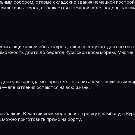
льным собором, старые складские здания немецкой построй
романтичны: город отражается в тёмной воде, подсветка п
длагающие как учебные курсы, так и аренду яхт для опытны
озможность дойти до берегов Куршской косы морем. Многие 
, доступна аренда моторных яхт с капитаном. Популярный 
м — впечатления остаются на всю жизнь.
ыбалкой. В Балтийском море ловят треску и камбалу, в Кур
в можно приготовить прямо на борту.