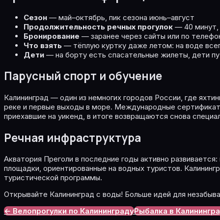
Сезон
— май–октябрь, пик сезона июнь–август
Продолжительность речных прогулок
— 40 минут, 1
Бронирование
— заранее через сайты или по телефо
Что взять
— тёплую куртку даже летом: на воде все
Дети
— на борту есть спасательные жилеты, дети п
Парусный спорт и обучение
Калининград — один из немногих городов России, где яхти
реке и первые выходы в море. Международные сертификаты 
приехавшие на уикенд, в итоге возвращаются снова специа
Речная инфраструктура
Акватория Преголи в последние годы активно развивается:
площадки, ориентированные на водных туристов. Калининг
туристической программы.
Открывайте Калининград с воды! Больше идей для незабыв
← Велопрогулки по Калининграду
Рыбалка в Калинингр